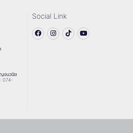
Social Link
า
าญจนวนิช
 : 074-