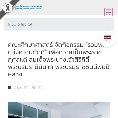
EDU Service
TH
คณะศึกษาศาสตร์ จัดกิจกรรม “รวมพลัง
แห่งความภักดี” เพื่อถวายเป็นพระราช
กุศลแด่ สมเด็จพระนางเจ้าสิริกิติ์
พระบรมราชินีนาถ พระบรมราชชนนีพันปี
หลวง
2 มี.ค. 69 /
167