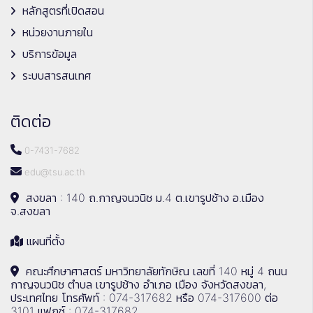
หลักสูตรที่เปิดสอน
หน่วยงานภายใน
บริการข้อมูล
ระบบสารสนเทศ
ติดต่อ
0-7431-7682
edu@tsu.ac.th
สงขลา : 140 ถ.กาญจนวนิช ม.4 ต.เขารูปช้าง อ.เมือง
จ.สงขลา
แผนที่ตั้ง
คณะศึกษาศาสตร์ มหาวิทยาลัยทักษิณ เลขที่ 140 หมู่ 4 ถนน
กาญจนวนิช ตำบล เขารูปช้าง อำเภอ เมือง จังหวัดสงขลา,
ประเทศไทย โทรศัพท์ : 074-317682 หรือ 074-317600 ต่อ
3101 แฟกซ์ : 074-317682