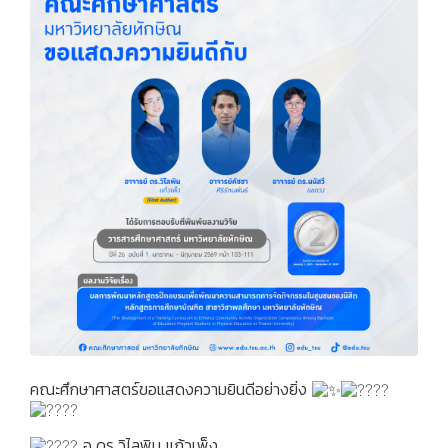
คณะศึกษาศาสตร์ขอแสดงความยินดีอย่างยิ่ง
อ.ดร.วิไลพิน แก้วเพ็ง