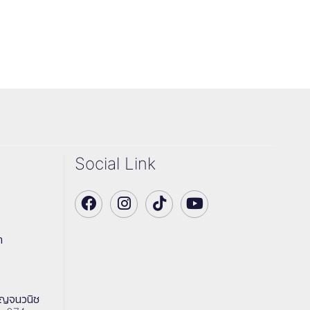
Social Link
า
าญจนวนิช