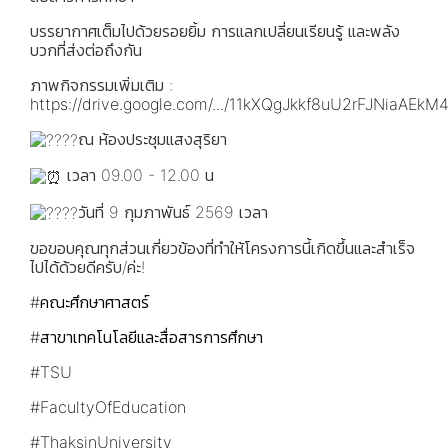
บรรยากาศเต็มไปด้วยรอยยิ้ม การแลกเปลี่ยนเรียนรู้ และพลัง
บวกที่ส่งต่อถึงกัน
ภาพกิจกรรมเพิ่มเติม :
https://drive.google.com/.../11kXQgJkkf8uU2rFJNiaAEkM4
ณ ห้องประชุมแสงสุริยา
เวลา 09.00 - 12.00 น
วันที่ 9 กุมภาพันธ์ 2569 เวลา
ขอขอบคุณทุกส่วนเกี่ยวข้องที่ทำให้โครงการนี้เกิดขึ้นและสำเร็จ
ไปได้ด้วยดีครับ/ค่ะ!
#คณะศึกษาศาสตร์
#สาขาเทคโนโลยีและสื่อสารการศึกษา
#TSU
#FacultyOfEducation
#ThaksinUniversity