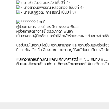
นายธีรวัฒน์ สมหวัง (ชั้นปีที่ 4)
นางสาวนลพรรณ หลอดทอง (ชั้นปีที่ 4)
นายเสฏฐวุฒิ การสรณ์ (ชั้นปีที่ 3)
โดยมี
ผู้ช่วยศาสตราจารย์ ดร.วิภาพรรณ พินลา
ผู้ช่วยศาสตราจารย์ ดร.วิภาดา พินลา
เป็นอาจารย์ผู้ฝึกซ้อมและนำนิสิตเข้าร่วมการแข่งขันอย่างใกล้ช
ขอชื่นชมในความมุ่งมั่น ความสามารถ และความร่วมแรงร่วมใ
ที่ร่วมกันสร้างชื่อเสียงและความภาคภูมิใจให้กับมหาวิทยาลัยท
#มหาวิทยาลัยทักษิณ
#คณะศึกษาศาสตร์
#TSU
#มทษ
#ED
ต้นแบบ
#สาขาสังคมศึกษา
#คณะศึกษาศาสตร์
#มหาวิทยาลัย