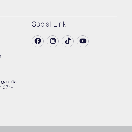
Social Link
า
าญจนวนิช
 : 074-