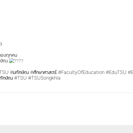
ิด
จของทุกคน
ักษิณ
TSU
#มทักษิณ
#ศึกษาศาสตร์
#FacultyOfEducation
#EduTSU
#
ทักษิณ
#TSU
#TSUSongkhla