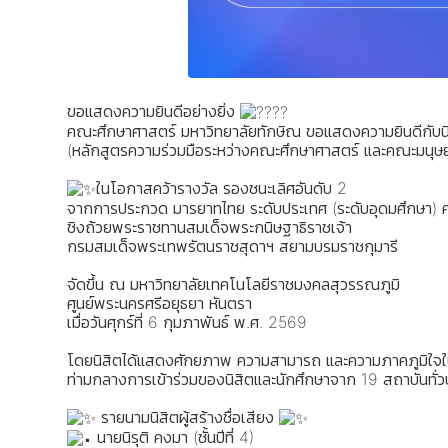
ขอแสดงความยินดีอย่างยิ่ง
คณะศึกษาศาสตร์ มหาวิทยาลัยทักษิณ ขอแสดงความยินดีกับน
(หลักสูตรความร่วมมือระหว่างคณะศึกษาศาสตร์ และคณะมนุษ
ในโอกาสคว้ารางวัล รองชนะเลิศอันดับ 2
จากการประกวด มารยาทไทย ระดับประเทศ (ระดับอุดมศึกษา) คร
ชิงถ้วยพระราชทานสมเด็จพระกนิษฐาธิราชเจ้า
กรมสมเด็จพระเทพรัตนราชสุดาฯ สยามบรมราชกุมารี
จัดขึ้น ณ มหาวิทยาลัยเทคโนโลยีราชมงคลสุวรรณภูมิ
ศูนย์พระนครศรีอยุธยา หันตรา
เมื่อวันศุกร์ที่ 6 กุมภาพันธ์ พ.ศ. 2569
โดยนิสิตได้แสดงศักยภาพ ความสามารถ และความภาคภูมิใจ
ท่ามกลางการเข้าร่วมของนิสิตและนักศึกษาจาก 19 สถาบันทั่
รายนามนิสิตผู้สร้างชื่อเสียง
นายนิรุติ คงมา (ชั้นปีที่ 4)