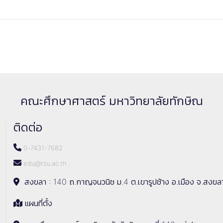
คณะศึกษาศาสตร์ มหาวิทยาลัยทักษิณ
ติดต่อ
0-7431-7682
edu@tsu.ac.th
สงขลา : 140 ถ.กาญจนวนิช ม.4 ต.เขารูปช้าง อ.เมือง จ.สงขล
แผนที่ตั้ง