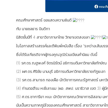
คณะศึกษาศาสตร์ ขอแสดงความยินดี
กับ นายชลธาร ปันดีกา
นิสิตชั้นปีที่ 4 สาขาวิชาภาษาไทย วิทยาเขตสงขลา
ในโอกาสสร้างสรรค์และตีพิมพ์หนังสือ เรื่อง “ระหว่างเส้นบรร
ซึ่งได้รับเกียรติจากผู้ทรงคุณวุฒิร่วมเขียนคำนิยม ดังนี้
(1) รศ.ดร.ณฐพงศ์ จิตรนิรัตน์ อธิการบดีมหาวิทยาลัยทักษิณ
(2) ผศ.ดร.ศิริชัย นามบุรี อธิการบดีมหาวิทยาลัยราชภัฏยะลา
(3) รศ.ดร.สามารถ ทองเฝือ นักวิชาการคณะรัฐศาสตร์ มหาวิ
(4) ท่านตอฮีรน หะยีเลาะแม (ผอ. สพป. นราธิวาส เขต 3) ผ
(5) ศ.ดร.ซาการียา หะมะ นักวิชาการคณะวิทยาการอิสลาม มหา
นับเป็นความภาคภูมิใจของคณะศึกษาศาสตร์ สาขาวิชาภาษาไท