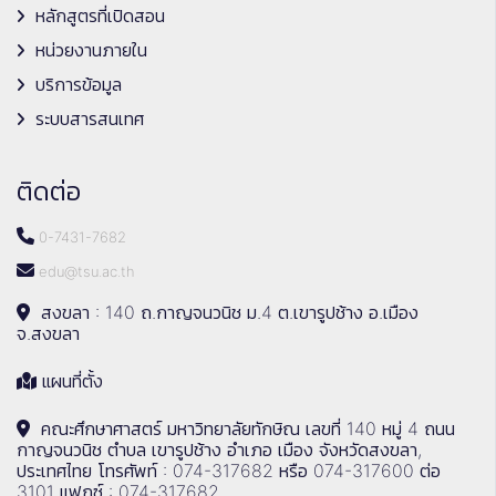
หลักสูตรที่เปิดสอน
หน่วยงานภายใน
บริการข้อมูล
ระบบสารสนเทศ
ติดต่อ
0-7431-7682
edu@tsu.ac.th
สงขลา : 140 ถ.กาญจนวนิช ม.4 ต.เขารูปช้าง อ.เมือง
จ.สงขลา
แผนที่ตั้ง
คณะศึกษาศาสตร์ มหาวิทยาลัยทักษิณ เลขที่ 140 หมู่ 4 ถนน
กาญจนวนิช ตำบล เขารูปช้าง อำเภอ เมือง จังหวัดสงขลา,
ประเทศไทย โทรศัพท์ : 074-317682 หรือ 074-317600 ต่อ
3101 แฟกซ์ : 074-317682