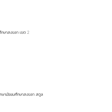
มศึกษาสงขลา เขต 2
ศึกษามัธยมศึกษาสงขลา สตูล