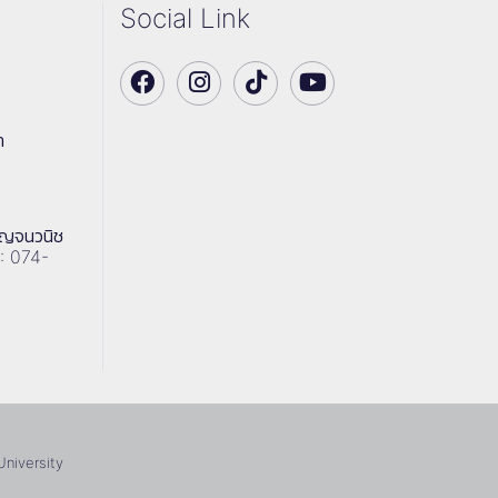
Social Link
า
าญจนวนิช
 : 074-
University