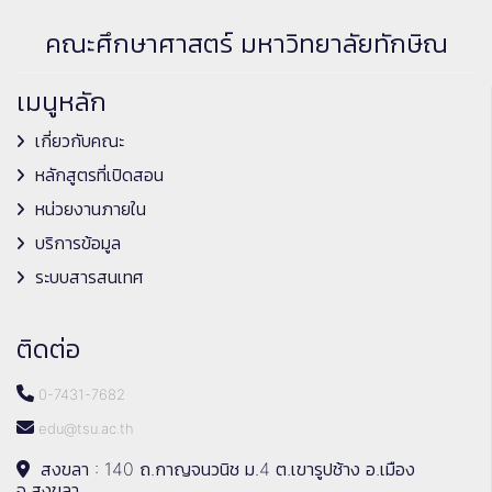
คณะศึกษาศาสตร์ มหาวิทยาลัยทักษิณ
เมนูหลัก
เกี่ยวกับคณะ
หลักสูตรที่เปิดสอน
หน่วยงานภายใน
บริการข้อมูล
ระบบสารสนเทศ
ติดต่อ
0-7431-7682
edu@tsu.ac.th
สงขลา : 140 ถ.กาญจนวนิช ม.4 ต.เขารูปช้าง อ.เมือง
จ.สงขลา